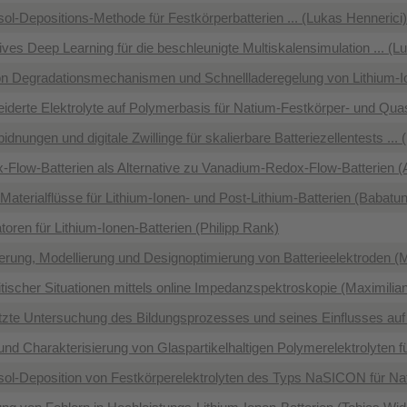
ol-Depositions-Methode für Festkörperbatterien ... (Lukas Hennerici)
ves Deep Learning für die beschleunigte Multiskalensimulation ... (
on Degradationsmechanismen und Schnellladeregelung von Lithium-Io
derte Elektrolyte auf Polymerbasis für Natium-Festkörper- und Quas
rbidnungen und digitale Zwillinge für skalierbare Batteriezellentests ..
-Flow-Batterien als Alternative zu Vanadium-Redox-Flow-Batterien (
Materialflüsse für Lithium-Ionen- und Post-Lithium-Batterien (Babat
oren für Lithium-Ionen-Batterien (Philipp Rank)
ierung, Modellierung und Designoptimierung von Batterieelektroden (
itischer Situationen mittels online Impedanzspektroskopie (Maximilia
tzte Untersuchung des Bildungsprozesses und seines Einflusses auf 
und Charakterisierung von Glaspartikelhaltigen Polymerelektrolyten f
sol-Deposition von Festkörperelektrolyten des Typs NaSICON für Na