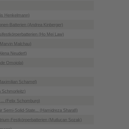
Luis Henkelmann)
nen-Batterien (Andrea Kinberger)
ifestkörperbatterien (Ho Mei Law)
. (Marvin Malchau)
Alena Neudert)
unde Omojola)
Maximilian Schamel)
n Schmorleitz)
... (Felix Schomburg)
ür Semi-Solid-State... (Hamidreza Sharafi)
trium-Festkörperbatterien (Mutlucan Sozak)