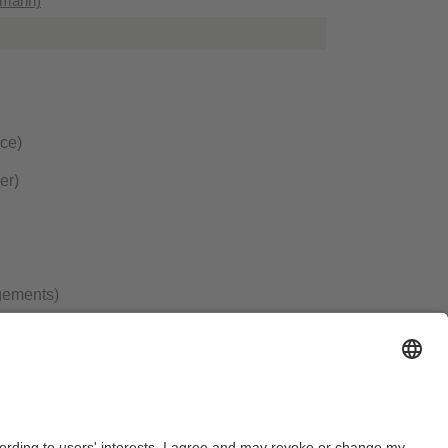
dmann)
ce)
er)
gements)
management)
e Energiespeicher)