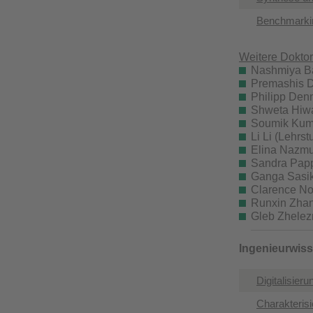
Benchmarkin
Weitere Dokto
Nashmiya Ba
Premashis Da
Philipp Denn
Shweta Hiwa
Soumik Kuma
Li Li (Lehrs
Elina Nazmu
Sandra Pappl
Ganga Sasik
Clarence No
Runxin Zhan
Gleb Zhelezn
Ingenieurwis
Digitalisier
Charakterisi