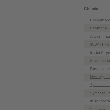
Chemie
Computerges
Polymer-Kub
Anodenmater
4SBATT - Su
In-situ Pol
Strukturiert
Realstruktur
Neuartiges 
Synthese un
Synthese un
In situ/ope
Synthese un