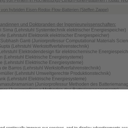
ng von Fehlern in Hochleistungs-Lithium-Ionen-Batterien (Tobias Wi
 von hybriden Eisen-Redox-Flow-Batterien (Steffen Zappe)
randinnen und Doktoranden der Ingenieurwissenschaften:
 Sima (Lehrstuhl Systemtechnik elektrischer Energiespeicher)
e (Lehrstuhl Elektronik elektrischer Energiespeicher)
 Subhash Ganti (Juniorprofessur Computational Materials Scien
pta (Lehrstuhl Werkstoffverfahrenstechnik)
ehrstuhl Elektrodendesign für elektrochemische Energiespeich
n (Lehrstuhl Elektrische Energiesysteme)
e (Lehrstuhl Elektrische Energiesysteme)
de Barros (Lehrstuhl Werkstoffverfahrenstechnik)
müller (Lehrstuhl Umweltgerechte Produktionstechnik)
ank (Lehrstuhl Elektrische Energiesysteme)
amasubramanian (Juniorprofessur Methoden des Batteriemana
er (Juniorprofessur Methoden des Batteriemanagements)
e (Lehrstuhl Systemtechnik elektrischer Energiespeicher)
formatik
inauer (Lehrstuhl Wirtschaftsinformatik und digitales Energie
n Turin (Juniorprofessur für Wirtschaftsinformatik und vernetzt