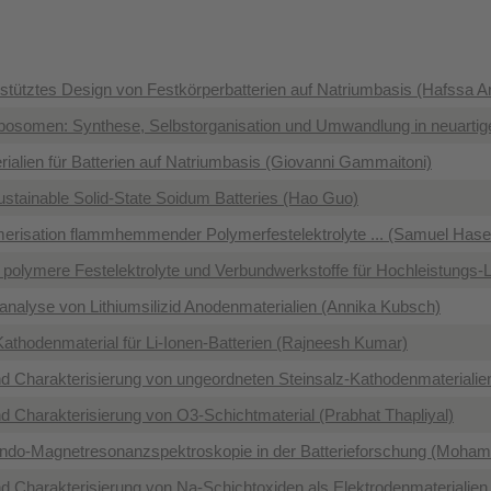
tütztes Design von Festkörperbatterien auf Natriumbasis (Hafssa Ar
osomen: Synthese, Selbstorganisation und Umwandlung in neuartige
ialien für Batterien auf Natriumbasis (Giovanni Gammaitoni)
stainable Solid-State Soidum Batteries (Hao Guo)
ymerisation flammhemmender Polymerfestelektrolyte ... (Samuel Has
e polymere Festelektrolyte und Verbundwerkstoffe für Hochleistungs-
analyse von Lithiumsilizid Anodenmaterialien (Annika Kubsch)
Kathodenmaterial für Li-Ionen-Batterien (Rajneesh Kumar)
d Charakterisierung von ungeordneten Steinsalz-Kathodenmaterialien 
d Charakterisierung von O3-Schichtmaterial (Prabhat Thapliyal)
rando-Magnetresonanzspektroskopie in der Batterieforschung (Moha
d Charakterisierung von Na-Schichtoxiden als Elektrodenmaterialien 