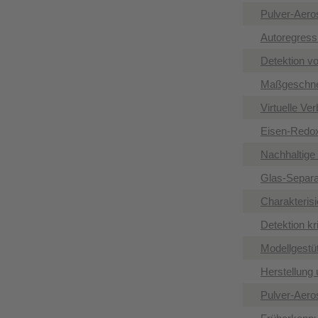
Pulver-Aeros
Autoregressi
Detektion v
Maßgeschnei
Virtuelle Ve
Eisen-Redox
Nachhaltige 
Glas-Separat
Charakteris
Detektion kr
Modellgestü
Herstellung 
Pulver-Aero