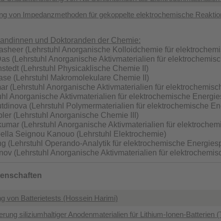
g von Impedanzmethoden für gekoppelte elektrochemische Reaktion
randinnen und Doktoranden der Chemie:
sheer (Lehrstuhl Anorganische Kolloidchemie für elektrochem
s (Lehrstuhl Anorganische Aktivmaterialien für elektrochemis
stedt (Lehrstuhl Physicaklische Chemie II)
se (Lehrstuhl Makromolekulare Chemie II)
r (Lehrstuhl Anorganische Aktivmaterialien für elektrochemisc
tuhl Anorganische Aktivmaterialien für elektrochemische Energie
tdinova (Lehrstuhl Polymermaterialien für elektrochemische En
er (Lehrstuhl Anorganische Chemie III)
umar (Lehrstuhl Anorganische Aktivmaterialien für elektrochem
ella Seignou Kanouo (Lehrstuhl Elektrochemie)
g (Lehrstuhl Operando-Analytik für elektrochemische Energies
ov (Lehrstuhl Anorganische Aktivmaterialien für elektrochemis
senschaften
ung von Batterietests (Hossein Harimi)
erung siliziumhaltiger Anodenmaterialien für Lithium-Ionen-Batterien (T