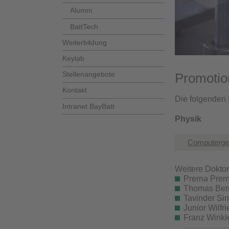
Alumni
BattTech
Weiterbildung
Keylab
Stellenangebote
Promotio
Kontakt
Die folgenden 
Intranet BayBatt
Physik
Computerges
Weitere Dokto
Prerna Prer
Thomas Ber
Tavinder Si
Junior Wilf
Franz Winkl