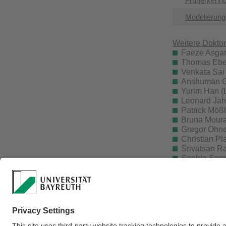
Früherkennu
Modelierung
Weitere Dokto
Faeze Asgari
Thomas Eberl
Venkata Sai
Anshuman Gu
Yurim Han (L
Leonard Jah
Patrick Mößl
Bruna Moura 
Gregor Ohne
Christian Pl
Srivatsan R
Sophia Somm
Tobias Tietz
Wirtschaftsin
Christina Le
Nusrath Jaha