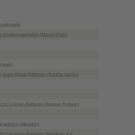
raghraghi)
 Anodenmaterialien (Marvin Foith)
enauer)
Li-Ionen-Metall-Batterien (Amitha James)
für Li-Ionen-Batterien (Agnese Reitano)
mmadreza Valizadeh)
für Na-Ionen-Batterien (Mingfeng Xu)